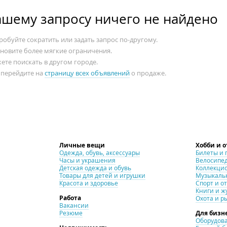
ашему запросу ничего не найдено
обуйте сократить или задать запрос по-другому.
ановите более мягкие ограничения.
ете поискать в другом городе.
 перейдите на
страницу всех объявлений
о продаже.
Личные вещи
Хобби и 
Одежда, обувь, аксессуары
Билеты и 
Часы и украшения
Велосипе
Детская одежда и обувь
Коллекци
Товары для детей и игрушки
Музыкаль
Красота и здоровье
Спорт и о
Книги и ж
Работа
Охота и р
Вакансии
Резюме
Для бизн
Оборудова