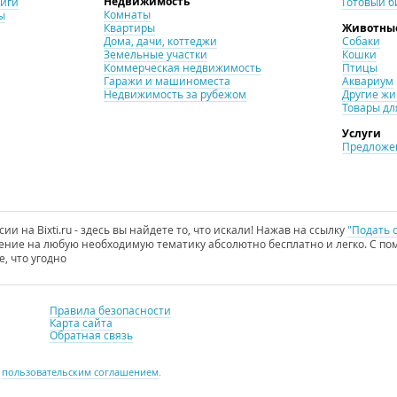
Недвижимость
ниги
Готовый б
Комнаты
ы
Квартиры
Животны
Дома, дачи, коттеджи
Собаки
Земельные участки
Кошки
Коммерческая недвижимость
Птицы
Гаражи и машиноместа
Аквариум
Недвижимость за рубежом
Другие ж
Товары дл
Услуги
Предложен
и на Bixti.ru - здесь вы найдете то, что искали! Нажав на ссылку
"Подать 
ние на любую необходимую тематику абсолютно бесплатно и легко. С пом
е, что угодно
Правила безопасности
Карта сайта
Обратная связь
с
пользовательским соглашением
.