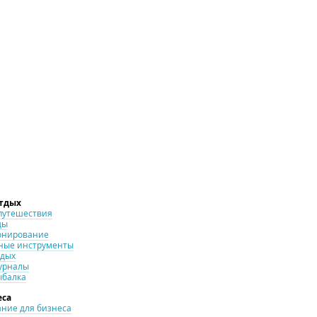
отдых
путешествия
ды
онирование
ные инструменты
тдых
урналы
ыбалка
еса
ние для бизнеса